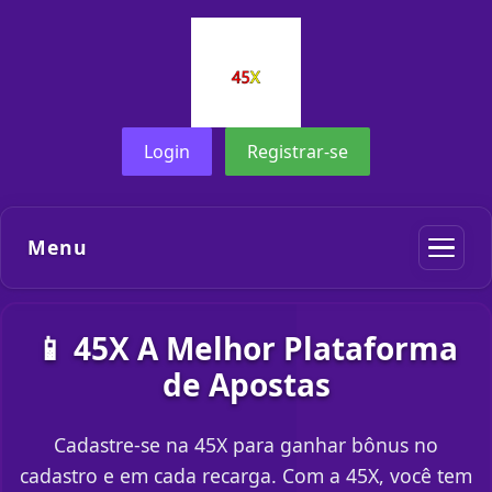
Login
Registrar-se
Menu
📱 45X A Melhor Plataforma
de Apostas
Cadastre-se na 45X para ganhar bônus no
cadastro e em cada recarga. Com a 45X, você tem