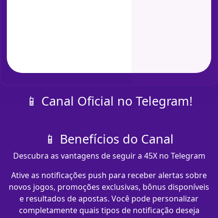
📱 Canal Oficial no Telegram!
📱 Benefícios do Canal
Descubra as vantagens de seguir a 45X no Telegram
Ative as notificações push para receber alertas sobre
novos jogos, promoções exclusivas, bônus disponíveis
e resultados de apostas. Você pode personalizar
completamente quais tipos de notificação deseja