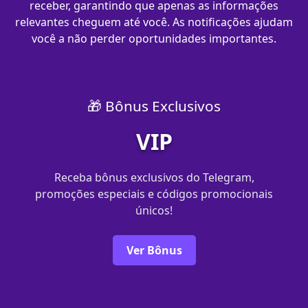
receber, garantindo que apenas as informações
relevantes cheguem até você. As notificações ajudam
você a não perder oportunidades importantes.
🎁 Bônus Exclusivos
VIP
Receba bônus exclusivos do Telegram,
promoções especiais e códigos promocionais
únicos!
Ver Bônus