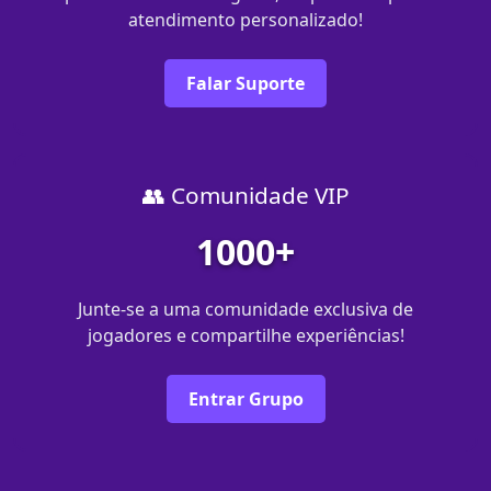
atendimento personalizado!
Falar Suporte
👥 Comunidade VIP
1000+
Junte-se a uma comunidade exclusiva de
jogadores e compartilhe experiências!
Entrar Grupo