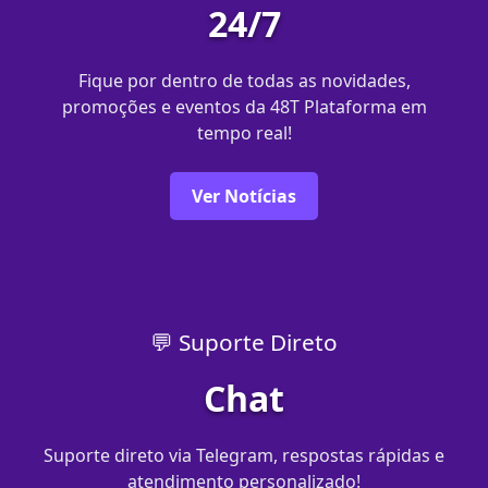
24/7
Fique por dentro de todas as novidades,
promoções e eventos da 48T Plataforma em
tempo real!
Ver Notícias
💬 Suporte Direto
Chat
Suporte direto via Telegram, respostas rápidas e
atendimento personalizado!