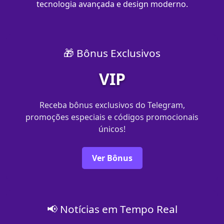
tecnologia avançada e design moderno.
🎁 Bônus Exclusivos
VIP
Receba bônus exclusivos do Telegram,
promoções especiais e códigos promocionais
únicos!
Ver Bônus
📢 Notícias em Tempo Real