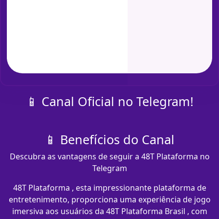
📱 Canal Oficial no Telegram!
📱 Benefícios do Canal
Descubra as vantagens de seguir a 48T Plataforma no
Telegram
48T Plataforma , esta impressionante plataforma de
entretenimento, proporciona uma experiência de jogo
imersiva aos usuários da 48T Plataforma Brasil , com