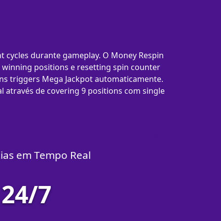
ht cycles durante gameplay. O Money Respin
 winning positions e resetting spin counter
tions triggers Mega Jackpot automaticamente.
al através de covering 9 positions com single
cias em Tempo Real
24/7