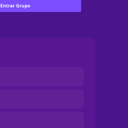
Entrar Grupo