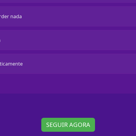
erder nada
a
aticamente
SEGUIR AGORA