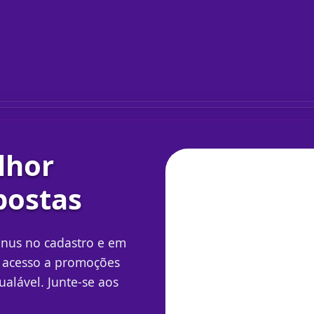
lhor
postas
ônus no cadastro e em
m acesso a promoções
ualável. Junte-se aos