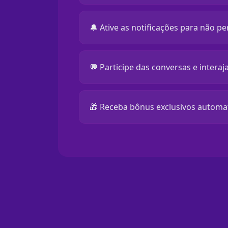
🔔 Ative as notificações para não p
💬 Participe das conversas e interaj
🎁 Receba bônus exclusivos autom