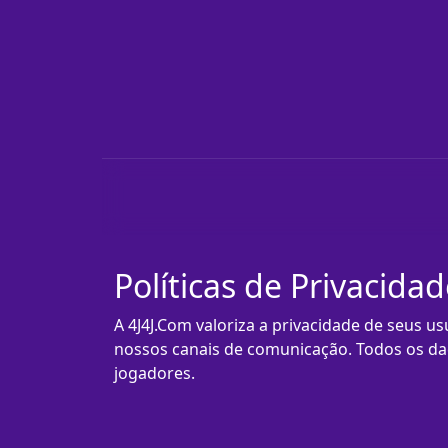
Políticas de Privacida
A 4J4J.Com valoriza a privacidade de seus 
nossos canais de comunicação. Todos os dad
jogadores.