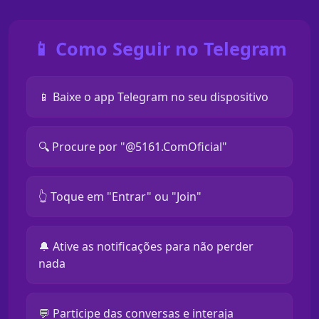
📱 Como Seguir no Telegram
📱 Baixe o app Telegram no seu dispositivo
🔍 Procure por "@5161.ComOficial"
👆 Toque em "Entrar" ou "Join"
🔔 Ative as notificações para não perder
nada
💬 Participe das conversas e interaja