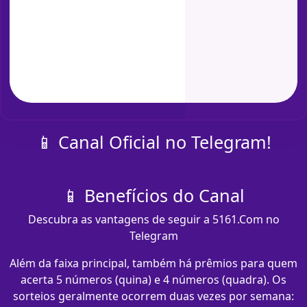
📱 Canal Oficial no Telegram!
📱 Benefícios do Canal
Descubra as vantagens de seguir a 5161.Com no
Telegram
Além da faixa principal, também há prêmios para quem
acerta 5 números (quina) e 4 números (quadra). Os
sorteios geralmente ocorrem duas vezes por semana: