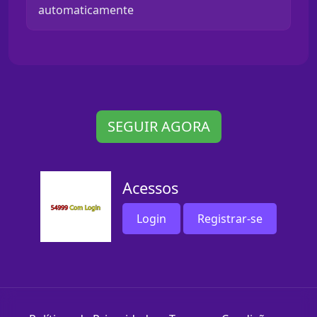
automaticamente
SEGUIR AGORA
Acessos
Login
Registrar-se