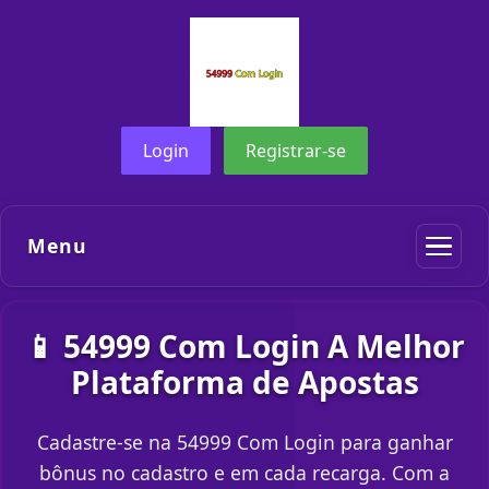
Login
Registrar-se
Menu
📱 54999 Com Login A Melhor
Plataforma de Apostas
Cadastre-se na 54999 Com Login para ganhar
bônus no cadastro e em cada recarga. Com a