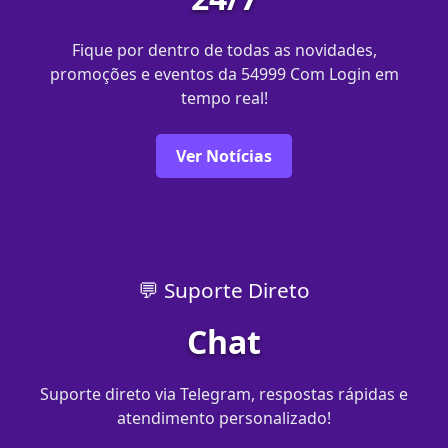
Fique por dentro de todas as novidades,
promoções e eventos da 54999 Com Login em
tempo real!
Ver Notícias
💬 Suporte Direto
Chat
Suporte direto via Telegram, respostas rápidas e
atendimento personalizado!