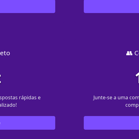
reto
👥 
t
espostas rápidas e
Junte-se a uma com
lizado!
compa
e