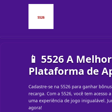
📱 5526 A Melhor
Plataforma de A
Cadastre-se na 5526 para ganhar bônus
recarga. Com a 5526, você tem acesso a
uma experiência de jogo inigualável. J
agora!