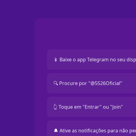
📱 Baixe o app Telegram no seu disp
🔍 Procure por "@5526Oficial"
👆 Toque em "Entrar" ou "Join"
🔔 Ative as notificações para não p