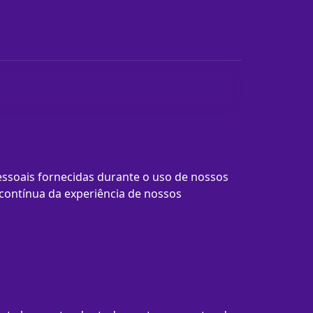
essoais fornecidas durante o uso de nossos
 contínua da experiência de nossos