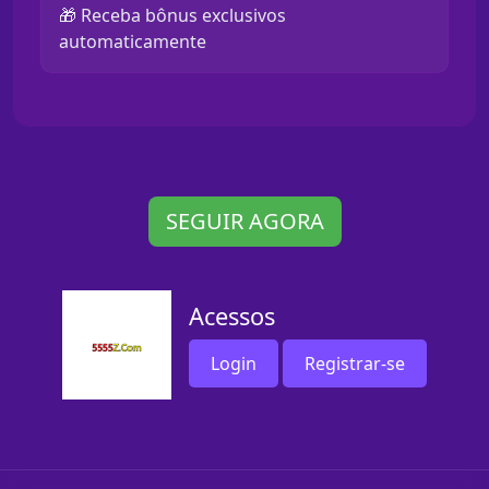
🎁 Receba bônus exclusivos
automaticamente
SEGUIR AGORA
Acessos
Login
Registrar-se