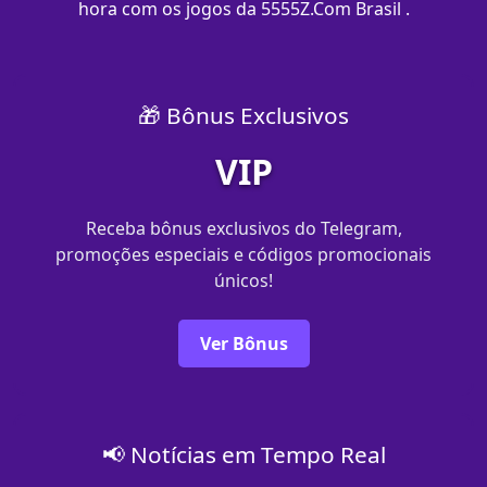
hora com os jogos da 5555Z.Com Brasil .
🎁 Bônus Exclusivos
VIP
Receba bônus exclusivos do Telegram,
promoções especiais e códigos promocionais
únicos!
Ver Bônus
📢 Notícias em Tempo Real