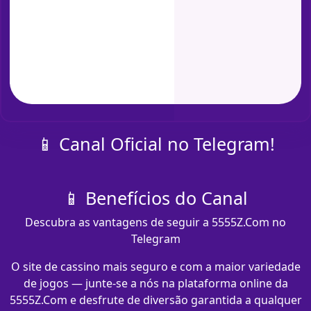
📱 Canal Oficial no Telegram!
📱 Benefícios do Canal
Descubra as vantagens de seguir a 5555Z.Com no
Telegram
O site de cassino mais seguro e com a maior variedade
de jogos — junte-se a nós na plataforma online da
5555Z.Com e desfrute de diversão garantida a qualquer