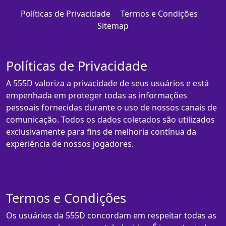
Políticas de Privacidade
Termos e Condições
Sitemap
Políticas de Privacidade
A 555D valoriza a privacidade de seus usuários e está
empenhada em proteger todas as informações
pessoais fornecidas durante o uso de nossos canais de
comunicação. Todos os dados coletados são utilizados
exclusivamente para fins de melhoria contínua da
experiência de nossos jogadores.
Termos e Condições
Os usuários da 555D concordam em respeitar todas as