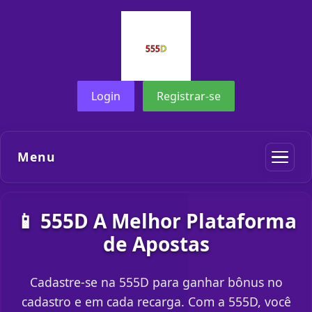
Login
Registrar-se
Menu
📱 555D A Melhor Plataforma
de Apostas
Cadastre-se na 555D para ganhar bônus no
cadastro e em cada recarga. Com a 555D, você