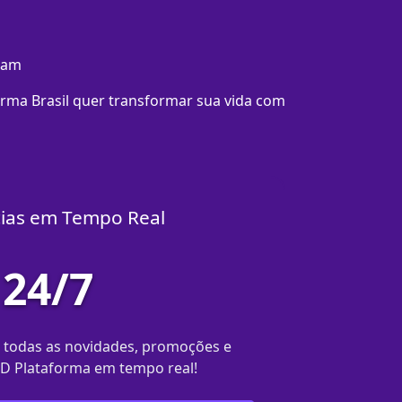
ram
rma Brasil quer transformar sua vida com
cias em Tempo Real
24/7
e todas as novidades, promoções e
5D Plataforma em tempo real!