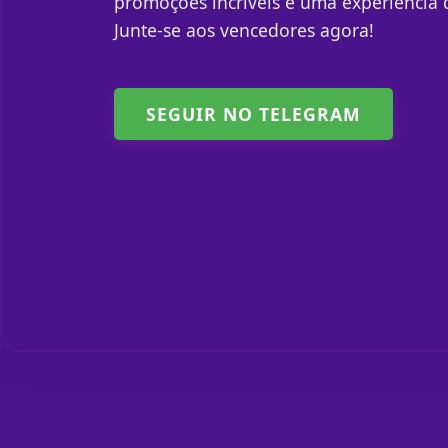
promoções incríveis e uma experiência d
Junte-se aos vencedores agora!
SEGUIR NO TELEGRAM