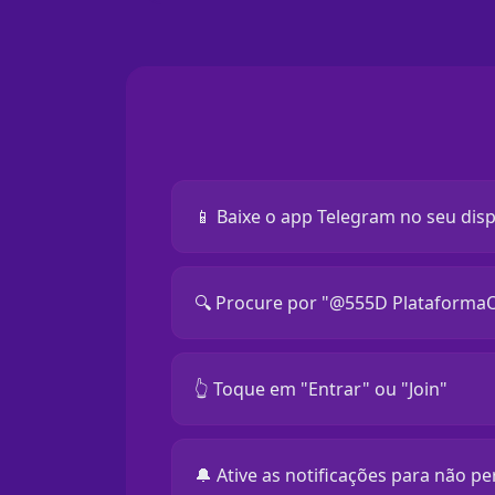
📱 Baixe o app Telegram no seu disp
🔍 Procure por "@555D PlataformaOf
👆 Toque em "Entrar" ou "Join"
🔔 Ative as notificações para não p