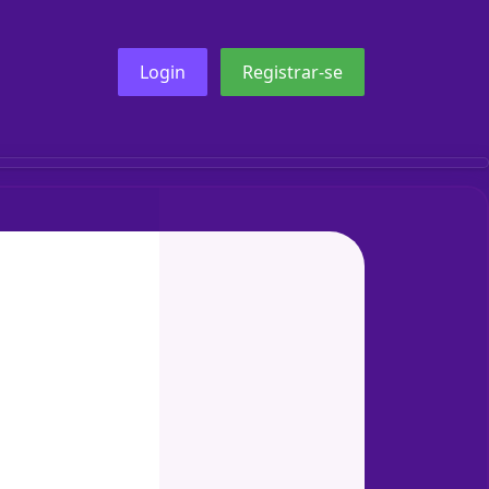
Login
Registrar-se