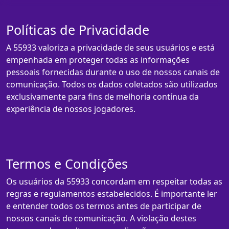
Políticas de Privacidade
A 55933 valoriza a privacidade de seus usuários e está
empenhada em proteger todas as informações
pessoais fornecidas durante o uso de nossos canais de
comunicação. Todos os dados coletados são utilizados
exclusivamente para fins de melhoria contínua da
experiência de nossos jogadores.
Termos e Condições
Os usuários da 55933 concordam em respeitar todas as
regras e regulamentos estabelecidos. É importante ler
e entender todos os termos antes de participar de
nossos canais de comunicação. A violação destes