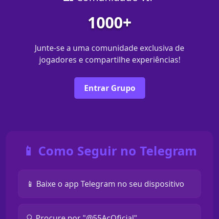
1000+
Junte-se a uma comunidade exclusiva de
jogadores e compartilhe experiências!
Entrar Grupo
📱 Como Seguir no Telegram
📱 Baixe o app Telegram no seu dispositivo
🔍 Procure por "@55AcOficial"