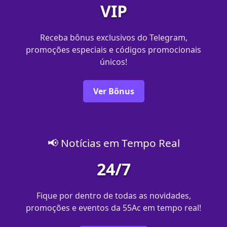
VIP
Receba bônus exclusivos do Telegram,
promoções especiais e códigos promocionais
únicos!
Ver Bônus
📢 Notícias em Tempo Real
24/7
Fique por dentro de todas as novidades,
promoções e eventos da 55Ac em tempo real!