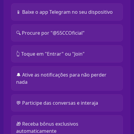
📱 Baixe o app Telegram no seu dispositivo
🔍 Procure por "@55CCOficial"
👆 Toque em "Entrar" ou "Join"
🔔 Ative as notificações para não perder
nada
💬 Participe das conversas e interaja
🎁 Receba bônus exclusivos
automaticamente