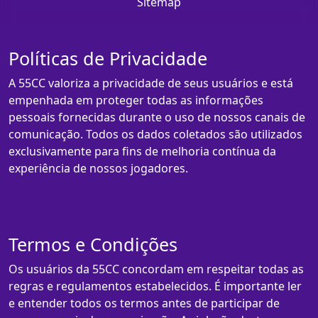
Sitemap
Políticas de Privacidade
A 55CC valoriza a privacidade de seus usuários e está
empenhada em proteger todas as informações
pessoais fornecidas durante o uso de nossos canais de
comunicação. Todos os dados coletados são utilizados
exclusivamente para fins de melhoria contínua da
experiência de nossos jogadores.
Termos e Condições
Os usuários da 55CC concordam em respeitar todas as
regras e regulamentos estabelecidos. É importante ler
e entender todos os termos antes de participar de