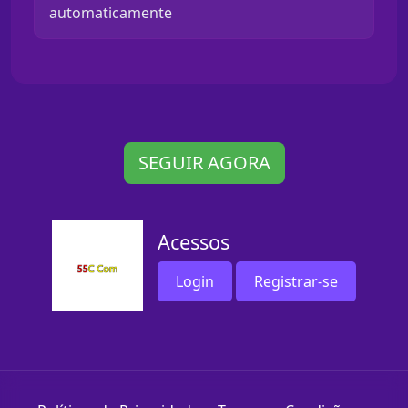
automaticamente
SEGUIR AGORA
Acessos
Login
Registrar-se