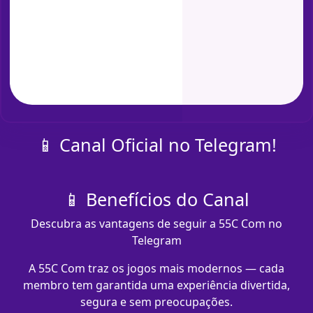
📱 Canal Oficial no Telegram!
📱 Benefícios do Canal
Descubra as vantagens de seguir a 55C Com no
Telegram
A 55C Com traz os jogos mais modernos — cada
membro tem garantida uma experiência divertida,
segura e sem preocupações.