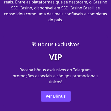
reais. Entre as plataformas que se destacam, o Cassino
55D Casino, disponível em 55D Casino Brasil, se
consolidou como uma das mais confiáveis e completas
do país.
🎁 Bônus Exclusivos
VIP
Receba bônus exclusivos do Telegram,
promoções especiais e códigos promocionais
únicos!
Ver Bônus