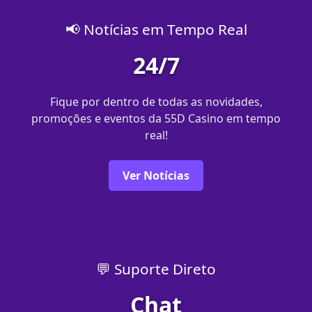
📢 Notícias em Tempo Real
24/7
Fique por dentro de todas as novidades,
promoções e eventos da 55D Casino em tempo
real!
Ver Notícias
💬 Suporte Direto
Chat