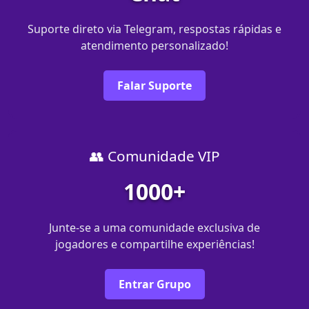
Suporte direto via Telegram, respostas rápidas e
atendimento personalizado!
Falar Suporte
👥 Comunidade VIP
1000+
Junte-se a uma comunidade exclusiva de
jogadores e compartilhe experiências!
Entrar Grupo