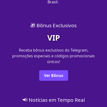
Brasil .
🎁 Bônus Exclusivos
VIP
Receba bônus exclusivos do Telegram,
promoções especiais e códigos promocionais
únicos!
Ver Bônus
📢 Notícias em Tempo Real