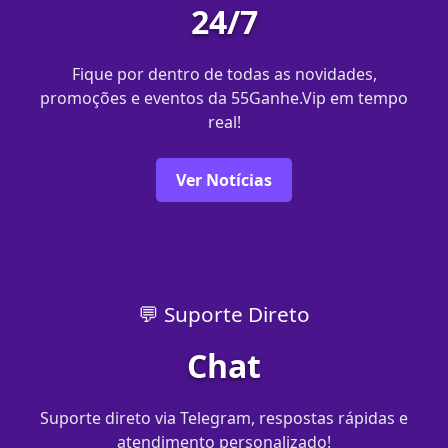
24/7
Fique por dentro de todas as novidades,
promoções e eventos da 55Ganhe.Vip em tempo
real!
Ver Notícias
💬 Suporte Direto
Chat
Suporte direto via Telegram, respostas rápidas e
atendimento personalizado!