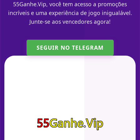
55Ganhe.Vip, você tem acesso a promoções
incríveis e uma experiência de jogo inigualável.
Junte-se aos vencedores agora!
SEGUIR NO TELEGRAM