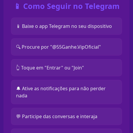
📱 Como Seguir no Telegram
📱 Baixe o app Telegram no seu dispositivo
🔍 Procure por "@55Ganhe.VipOficial"
👆 Toque em "Entrar" ou "Join"
🔔 Ative as notificações para não perder
nada
💬 Participe das conversas e interaja