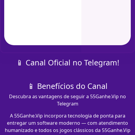
📱 Canal Oficial no Telegram!
📱 Benefícios do Canal
Descubra as vantagens de seguir a 55Ganhe.Vip no
Telegram
A 55Ganhe.Vip incorpora tecnologia de ponta para
entregar um software moderno — com atendimento
humanizado e todos os jogos clássicos da 55Ganhe.Vip