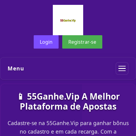
Login
Registrar-se
Menu
📱 55Ganhe.Vip A Melhor
Plataforma de Apostas
Cadastre-se na 55Ganhe.Vip para ganhar bônus
no cadastro e em cada recarga. Com a