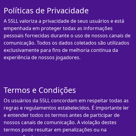
Políticas de Privacidade
A 55LL valoriza a privacidade de seus usuários e está
empenhada em proteger todas as informações
pessoais fornecidas durante o uso de nossos canais de
comunicação. Todos os dados coletados são utilizados
exclusivamente para fins de melhoria contínua da
experiência de nossos jogadores.
Termos e Condições
Os usuários da 55LL concordam em respeitar todas as
regras e regulamentos estabelecidos. É importante ler
e entender todos os termos antes de participar de
nossos canais de comunicação. A violação destes
termos pode resultar em penalizações ou na