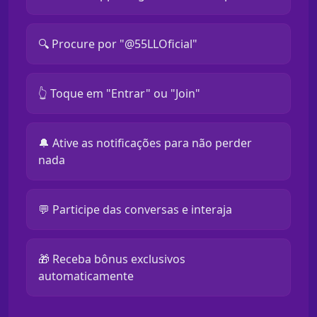
🔍 Procure por "@55LLOficial"
👆 Toque em "Entrar" ou "Join"
🔔 Ative as notificações para não perder
nada
💬 Participe das conversas e interaja
🎁 Receba bônus exclusivos
automaticamente