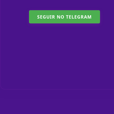
SEGUIR NO TELEGRAM