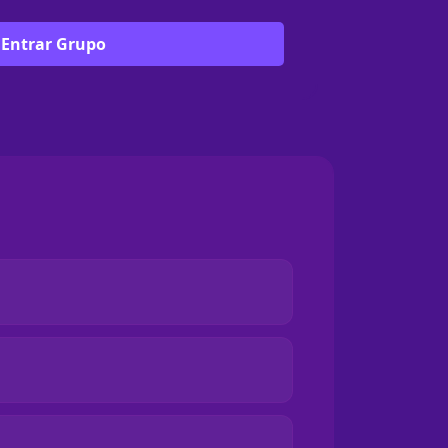
Entrar Grupo