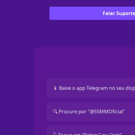
Falar Suport
📱 Baixe o app Telegram no seu disp
🔍 Procure por "@55MMOficial"