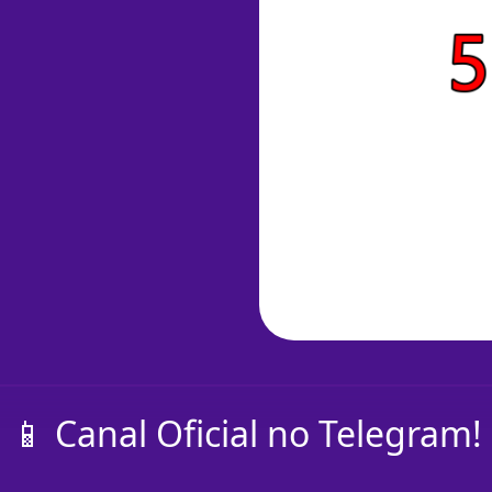
📱 Canal Oficial no Telegram!