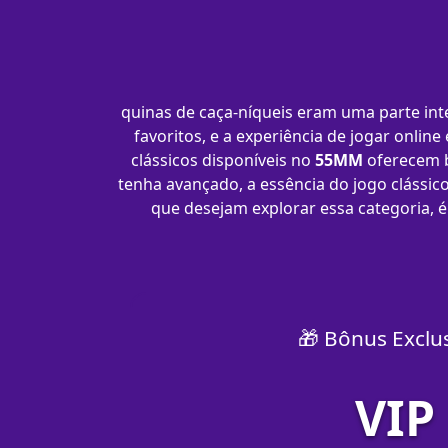
quinas de caça-níqueis eram uma parte inte
favoritos, e a experiência de jogar onlin
clássicos disponíveis no
55MM
oferecem b
tenha avançado, a essência do jogo clássi
que desejam explorar essa categoria, é
🎁 Bônus Exclu
VIP