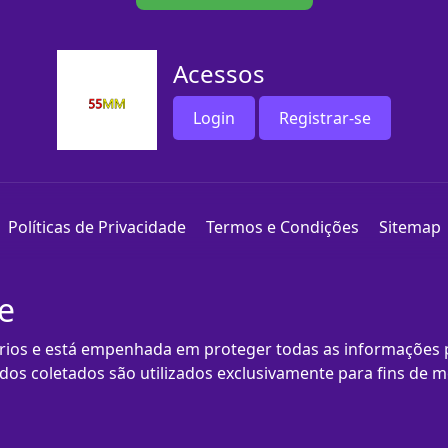
Acessos
Login
Registrar-se
Políticas de Privacidade
Termos e Condições
Sitemap
de
ários e está empenhada em proteger todas as informações 
os coletados são utilizados exclusivamente para fins de m