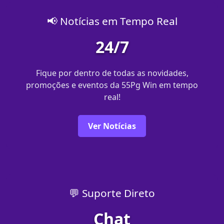
📢 Notícias em Tempo Real
24/7
Fique por dentro de todas as novidades,
promoções e eventos da 55Pg Win em tempo
real!
Ver Notícias
💬 Suporte Direto
Chat