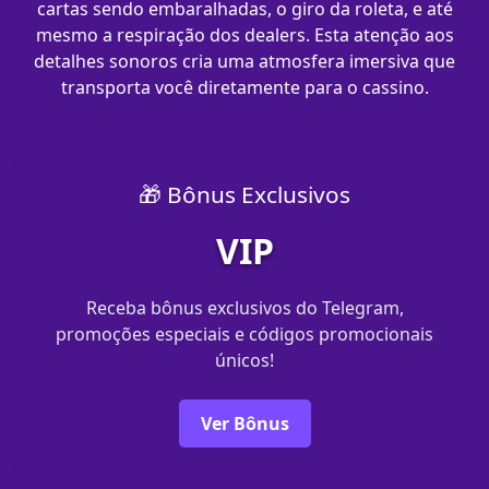
cartas sendo embaralhadas, o giro da roleta, e até
mesmo a respiração dos dealers. Esta atenção aos
detalhes sonoros cria uma atmosfera imersiva que
transporta você diretamente para o cassino.
🎁 Bônus Exclusivos
VIP
Receba bônus exclusivos do Telegram,
promoções especiais e códigos promocionais
únicos!
Ver Bônus