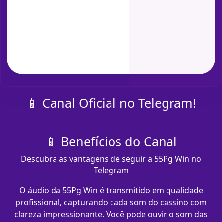
📱 Canal Oficial no Telegram!
📱 Benefícios do Canal
Descubra as vantagens de seguir a 55Pg Win no
Telegram
O áudio da 55Pg Win é transmitido em qualidade
profissional, capturando cada som do cassino com
clareza impressionante. Você pode ouvir o som das