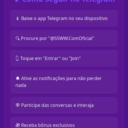
📱 Baixe o app Telegram no seu dispositivo
🔍 Procure por "@55WW.ComOficial"
👆 Toque em "Entrar" ou "Join"
🔔 Ative as notificações para não perder
nada
💬 Participe das conversas e interaja
🎁 Receba bônus exclusivos