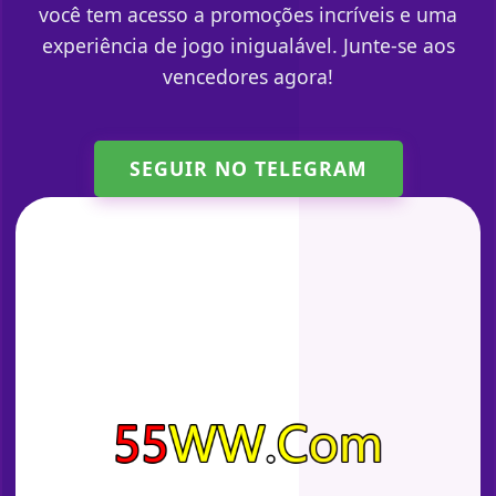
você tem acesso a promoções incríveis e uma
experiência de jogo inigualável. Junte-se aos
vencedores agora!
SEGUIR NO TELEGRAM