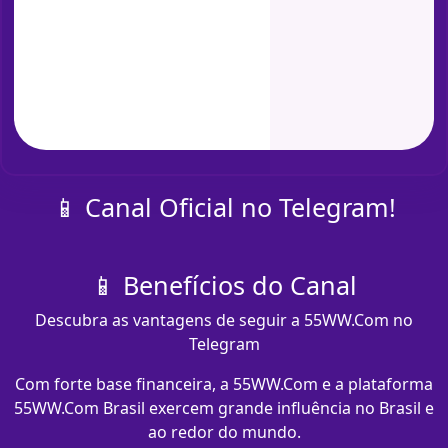
📱 Canal Oficial no Telegram!
📱 Benefícios do Canal
Descubra as vantagens de seguir a 55WW.Com no
Telegram
Com forte base financeira, a 55WW.Com e a plataforma
55WW.Com Brasil exercem grande influência no Brasil e
ao redor do mundo.