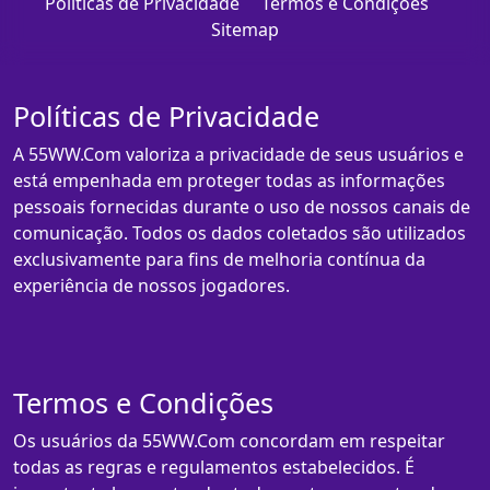
Políticas de Privacidade
Termos e Condições
Sitemap
Políticas de Privacidade
A 55WW.Com valoriza a privacidade de seus usuários e
está empenhada em proteger todas as informações
pessoais fornecidas durante o uso de nossos canais de
comunicação. Todos os dados coletados são utilizados
exclusivamente para fins de melhoria contínua da
experiência de nossos jogadores.
Termos e Condições
Os usuários da 55WW.Com concordam em respeitar
todas as regras e regulamentos estabelecidos. É