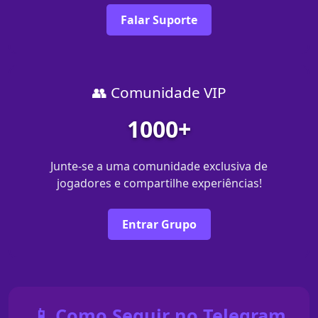
Falar Suporte
👥 Comunidade VIP
1000+
Junte-se a uma comunidade exclusiva de
jogadores e compartilhe experiências!
Entrar Grupo
📱 Como Seguir no Telegram