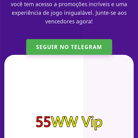
você tem acesso a promoções incríveis e uma
experiência de jogo inigualável. Junte-se aos
vencedores agora!
SEGUIR NO TELEGRAM