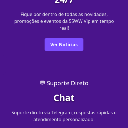
Fique por dentro de todas as novidades,
promoções e eventos da 55WW Vip em tempo
real!
Ver Notícias
💬 Suporte Direto
Chat
Suporte direto via Telegram, respostas rápidas e
atendimento personalizado!