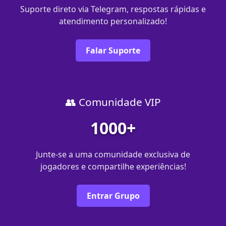
Suporte direto via Telegram, respostas rápidas e
atendimento personalizado!
Falar Suporte
👥 Comunidade VIP
1000+
Junte-se a uma comunidade exclusiva de
jogadores e compartilhe experiências!
Entrar Grupo