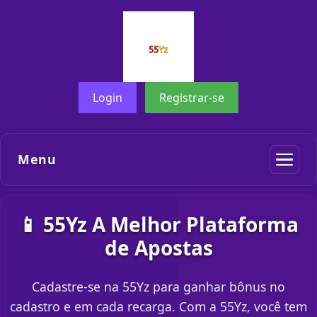
Login
Registrar-se
Menu
📱 55Yz A Melhor Plataforma
de Apostas
Cadastre-se na 55Yz para ganhar bônus no
cadastro e em cada recarga. Com a 55Yz, você tem