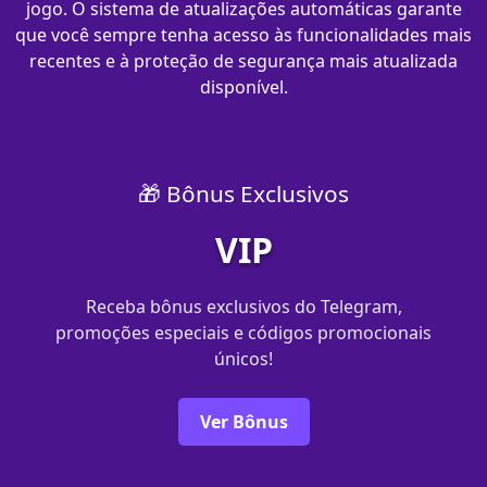
jogo. O sistema de atualizações automáticas garante
que você sempre tenha acesso às funcionalidades mais
recentes e à proteção de segurança mais atualizada
disponível.
🎁 Bônus Exclusivos
VIP
Receba bônus exclusivos do Telegram,
promoções especiais e códigos promocionais
únicos!
Ver Bônus