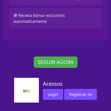
🎁 Receba bônus exclusivos
automaticamente
SEGUIR AGORA
Acessos
Login
Registrar-se