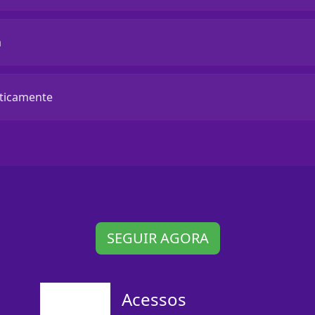
a
aticamente
SEGUIR AGORA
Acessos