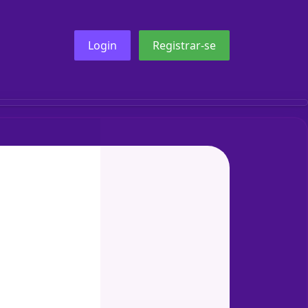
Login
Registrar-se