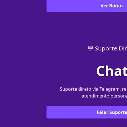
Ver Bônus
💬 Suporte Di
Cha
Suporte direto via Telegram, r
atendimento persona
Falar Suport