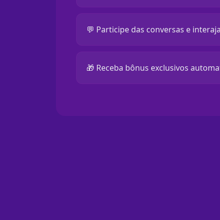
💬 Participe das conversas e interaj
🎁 Receba bônus exclusivos autom