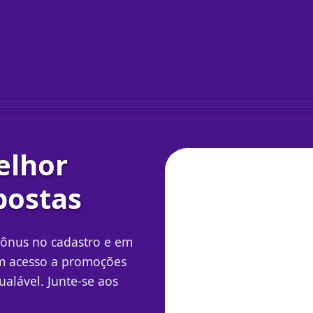
elhor
postas
bônus no cadastro e em
em acesso a promoções
ualável. Junte-se aos