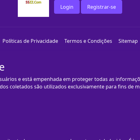
Login
Registrar-se
Políticas de Privacidade
Termos e Condições
Sitemap
de
usuários e está empenhada em proteger todas as informaçõ
os coletados são utilizados exclusivamente para fins de m