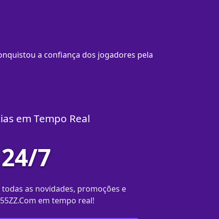
onquistou a confiança dos jogadores pela
cias em Tempo Real
24/7
e todas as novidades, promoções e
 55ZZ.Com em tempo real!