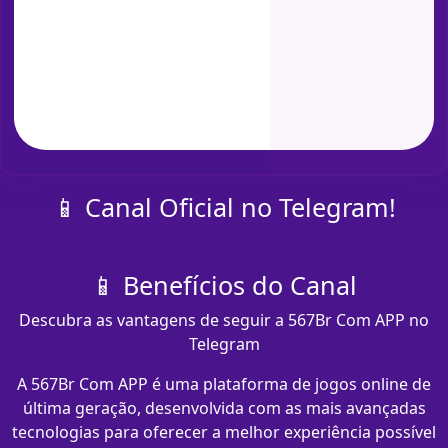
📱 Canal Oficial no Telegram!
📱 Benefícios do Canal
Descubra as vantagens de seguir a 567Br Com APP no
Telegram
A 567Br Com APP é uma plataforma de jogos online de
última geração, desenvolvida com as mais avançadas
tecnologias para oferecer a melhor experiência possível