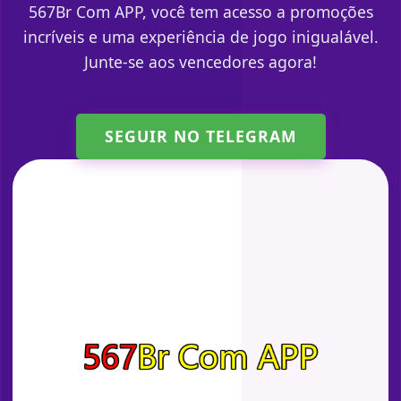
567Br Com APP, você tem acesso a promoções
incríveis e uma experiência de jogo inigualável.
Junte-se aos vencedores agora!
SEGUIR NO TELEGRAM