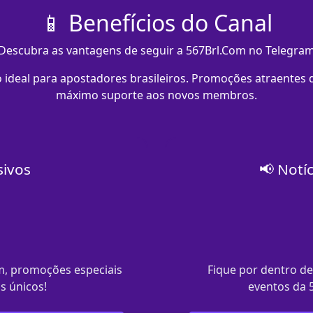
📱 Benefícios do Canal
Descubra as vantagens de seguir a 567Brl.Com no Telegra
 ideal para apostadores brasileiros. Promoções atraentes
máximo suporte aos novos membros.
sivos
📢 Notí
m, promoções especiais
Fique por dentro d
s únicos!
eventos da 