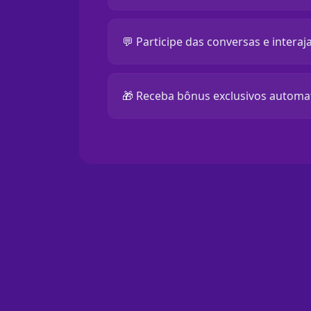
💬 Participe das conversas e interaj
🎁 Receba bônus exclusivos autom