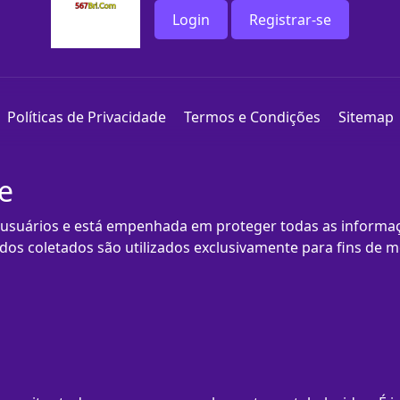
Login
Registrar-se
Políticas de Privacidade
Termos e Condições
Sitemap
de
s usuários e está empenhada em proteger todas as informa
os coletados são utilizados exclusivamente para fins de m