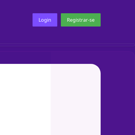
Login
Registrar-se