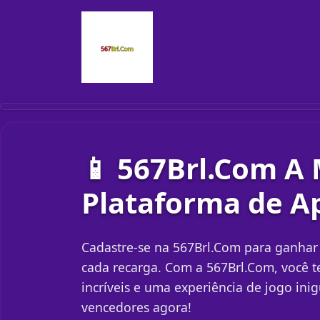
📱 567Brl.Com A
Plataforma de A
Cadastre-se na 567Brl.Com para ganhar
cada recarga. Com a 567Brl.Com, você 
incríveis e uma experiência de jogo inig
vencedores agora!