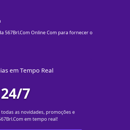
m
 da 567Brl.Com Online Com para fornecer o
cias em Tempo Real
24/7
e todas as novidades, promoções e
567Brl.Com em tempo real!