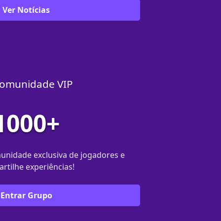
Ver Notícias
Comunidade VIP
1000+
unidade exclusiva de jogadores e
rtilhe experiências!
Entrar Grupo