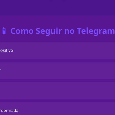
📱 Como Seguir no Telegram
ositivo
"
erder nada