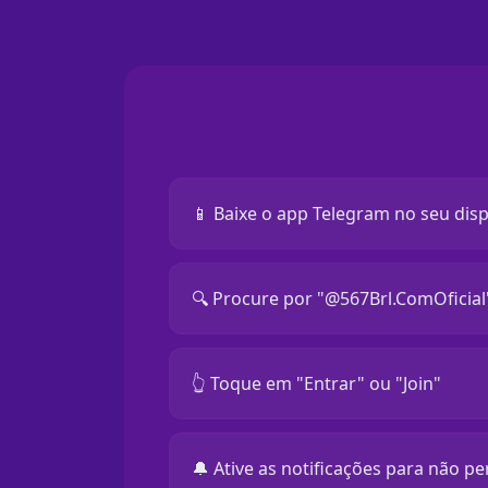
📱 Baixe o app Telegram no seu disp
🔍 Procure por "@567Brl.ComOficial
👆 Toque em "Entrar" ou "Join"
🔔 Ative as notificações para não p