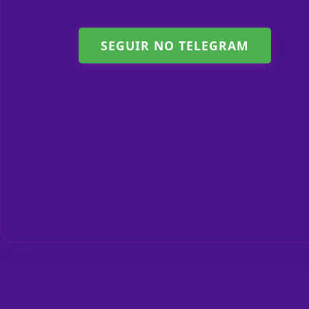
SEGUIR NO TELEGRAM