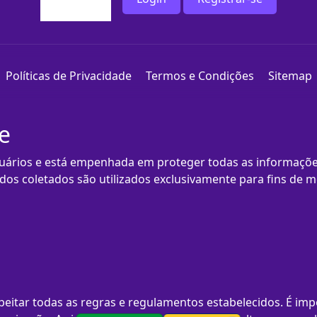
Políticas de Privacidade
Termos e Condições
Sitemap
de
suários e está empenhada em proteger todas as informaçõe
os coletados são utilizados exclusivamente para fins de m
itar todas as regras e regulamentos estabelecidos. É impo