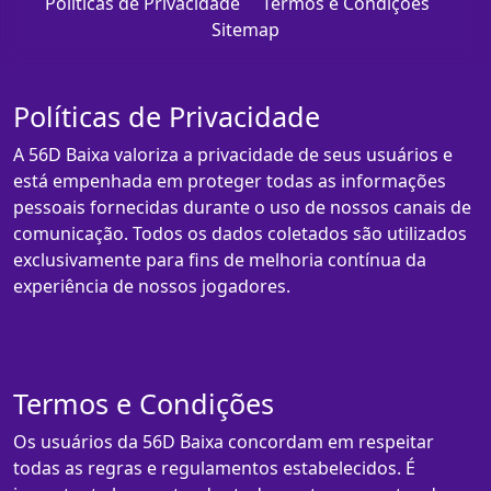
Políticas de Privacidade
Termos e Condições
Sitemap
Políticas de Privacidade
A 56D Baixa valoriza a privacidade de seus usuários e
está empenhada em proteger todas as informações
pessoais fornecidas durante o uso de nossos canais de
comunicação. Todos os dados coletados são utilizados
exclusivamente para fins de melhoria contínua da
experiência de nossos jogadores.
Termos e Condições
Os usuários da 56D Baixa concordam em respeitar
todas as regras e regulamentos estabelecidos. É