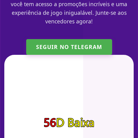
você tem acesso a promoções incríveis e uma
experiência de jogo inigualável. Junte-se aos
vencedores agora!
SEGUIR NO TELEGRAM