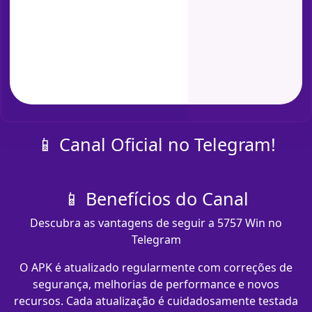
📱 Canal Oficial no Telegram!
📱 Benefícios do Canal
Descubra as vantagens de seguir a 5757 Win no
Telegram
O APK é atualizado regularmente com correções de
segurança, melhorias de performance e novos
recursos. Cada atualização é cuidadosamente testada