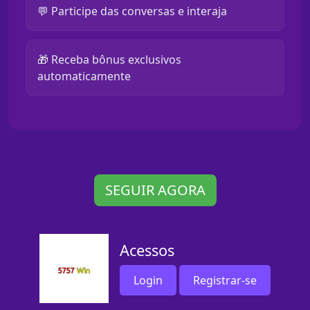
💬 Participe das conversas e interaja
🎁 Receba bônus exclusivos
automaticamente
SEGUIR AGORA
Acessos
Login
Registrar-se