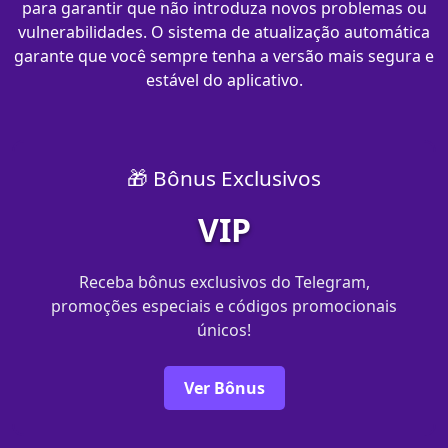
para garantir que não introduza novos problemas ou
vulnerabilidades. O sistema de atualização automática
garante que você sempre tenha a versão mais segura e
estável do aplicativo.
🎁 Bônus Exclusivos
VIP
Receba bônus exclusivos do Telegram,
promoções especiais e códigos promocionais
únicos!
Ver Bônus