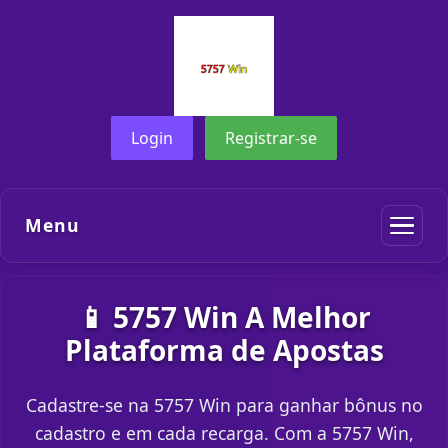
Login
Registrar-se
Menu
📱 5757 Win A Melhor
Plataforma de Apostas
Cadastre-se na 5757 Win para ganhar bônus no
cadastro e em cada recarga. Com a 5757 Win,