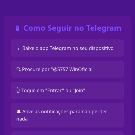
📱 Como Seguir no Telegram
📱 Baixe o app Telegram no seu dispositivo
🔍 Procure por "@5757 WinOficial"
👆 Toque em "Entrar" ou "Join"
🔔 Ative as notificações para não perder
nada