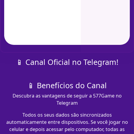
📱 Canal Oficial no Telegram!
📱 Benefícios do Canal
Descubra as vantagens de seguir a 577Game no
Telegram
Todos os seus dados são sincronizados
automaticamente entre dispositivos. Se você jogar no
celular e depois acessar pelo computador, todas as