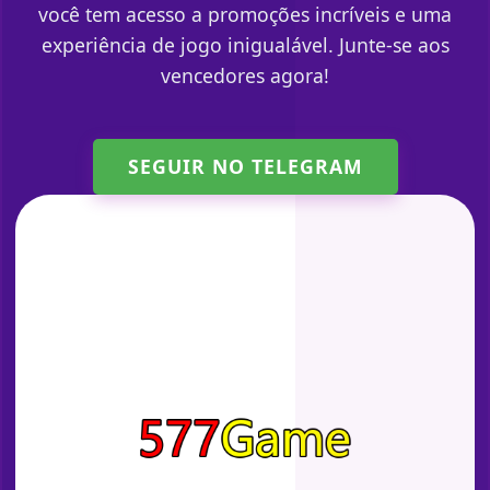
você tem acesso a promoções incríveis e uma
experiência de jogo inigualável. Junte-se aos
vencedores agora!
SEGUIR NO TELEGRAM