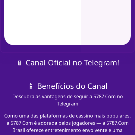
📱 Canal Oficial no Telegram!
📱 Benefícios do Canal
Descubra as vantagens de seguir a 5787.Com no
Telegram
Como uma das plataformas de cassino mais populares,
a 5787.Com é adorada pelos jogadores — a 5787.Com
Brasil oferece entretenimento envolvente e uma