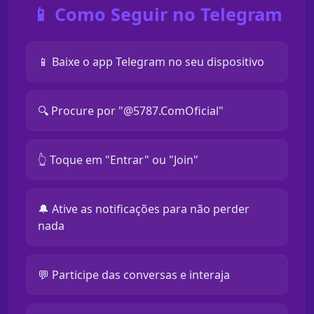
📱 Como Seguir no Telegram
📱 Baixe o app Telegram no seu dispositivo
🔍 Procure por "@5787.ComOficial"
👆 Toque em "Entrar" ou "Join"
🔔 Ative as notificações para não perder
nada
💬 Participe das conversas e interaja