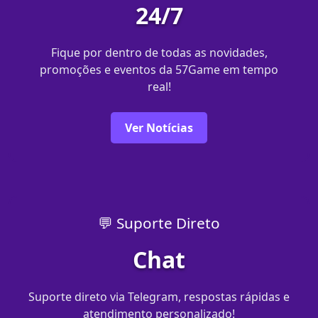
24/7
Fique por dentro de todas as novidades,
promoções e eventos da 57Game em tempo
real!
Ver Notícias
💬 Suporte Direto
Chat
Suporte direto via Telegram, respostas rápidas e
atendimento personalizado!