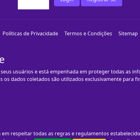
Políticas de Privacidade
Termos e Condições
Sitemap
de
e seus usuários e está empenhada em proteger todas as in
 os dados coletados são utilizados exclusivamente para fi
m respeitar todas as regras e regulamentos estabelecidos