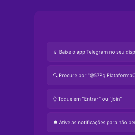
📱 Baixe o app Telegram no seu disp
🔍 Procure por "@57Pg PlataformaOf
👆 Toque em "Entrar" ou "Join"
🔔 Ative as notificações para não p