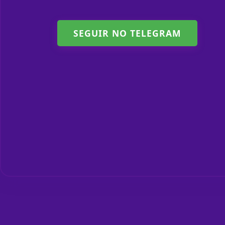
SEGUIR NO TELEGRAM