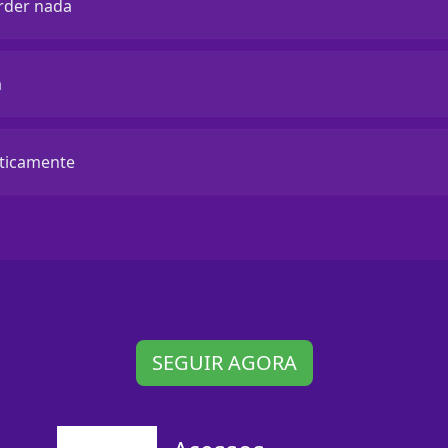
erder nada
a
aticamente
SEGUIR AGORA