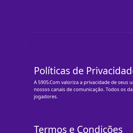
Políticas de Privacida
A 5905.Com valoriza a privacidade de seus 
nossos canais de comunicação. Todos os dad
jogadores.
Termos e Condições