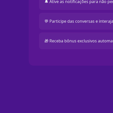
🔔 Ative as notificações para não p
💬 Participe das conversas e interaj
🎁 Receba bônus exclusivos autom