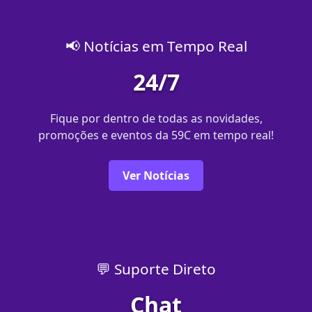
📢 Notícias em Tempo Real
24/7
Fique por dentro de todas as novidades,
promoções e eventos da 59C em tempo real!
Ver Notícias
💬 Suporte Direto
Chat