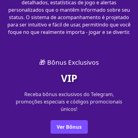
detalhados, estatísticas de jogo e alertas
personalizados que o mantêm informado sobre seu
status. O sistema de acompanhamento é projetado
para ser intuitivo e fácil de usar, permitindo que você
foque no que realmente importa - jogar e se divertir.
🎁 Bônus Exclusivos
VIP
Receba bônus exclusivos do Telegram,
promoções especiais e códigos promocionais
únicos!
Ver Bônus