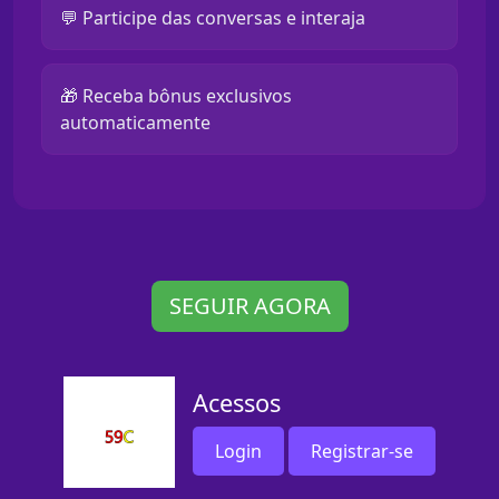
💬 Participe das conversas e interaja
🎁 Receba bônus exclusivos
automaticamente
SEGUIR AGORA
Acessos
Login
Registrar-se