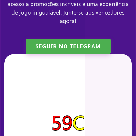
acesso a promoções incríveis e uma experiência
de jogo inigualável. Junte-se aos vencedores
agora!
SEGUIR NO TELEGRAM