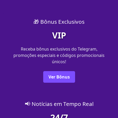
🎁 Bônus Exclusivos
VIP
Receba bônus exclusivos do Telegram,
promoções especiais e códigos promocionais
únicos!
Ver Bônus
📢 Notícias em Tempo Real
24/7