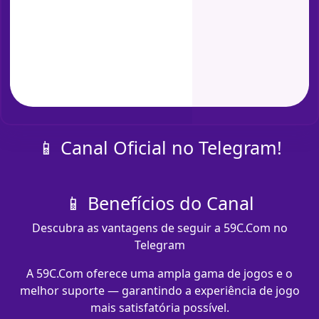
📱 Canal Oficial no Telegram!
📱 Benefícios do Canal
Descubra as vantagens de seguir a 59C.Com no
Telegram
A 59C.Com oferece uma ampla gama de jogos e o
melhor suporte — garantindo a experiência de jogo
mais satisfatória possível.