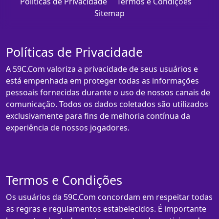
Políticas de Privacidade
Termos e Condições
Sitemap
Políticas de Privacidade
A 59C.Com valoriza a privacidade de seus usuários e
está empenhada em proteger todas as informações
pessoais fornecidas durante o uso de nossos canais de
comunicação. Todos os dados coletados são utilizados
exclusivamente para fins de melhoria contínua da
experiência de nossos jogadores.
Termos e Condições
Os usuários da 59C.Com concordam em respeitar todas
as regras e regulamentos estabelecidos. É importante