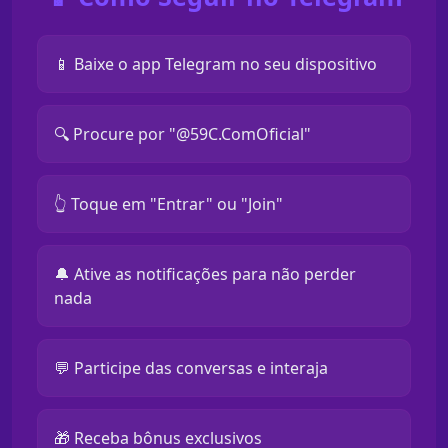
📱 Baixe o app Telegram no seu dispositivo
🔍 Procure por "@59C.ComOficial"
👆 Toque em "Entrar" ou "Join"
🔔 Ative as notificações para não perder
nada
💬 Participe das conversas e interaja
🎁 Receba bônus exclusivos