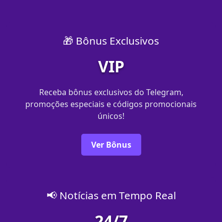
🎁 Bônus Exclusivos
VIP
Receba bônus exclusivos do Telegram,
promoções especiais e códigos promocionais
únicos!
Ver Bônus
📢 Notícias em Tempo Real
24/7