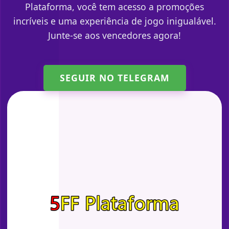
Plataforma, você tem acesso a promoções
incríveis e uma experiência de jogo inigualável.
Junte-se aos vencedores agora!
SEGUIR NO TELEGRAM