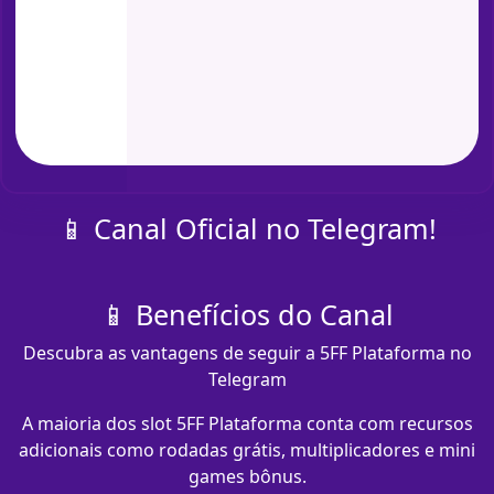
📱 Canal Oficial no Telegram!
📱 Benefícios do Canal
Descubra as vantagens de seguir a 5FF Plataforma no
Telegram
A maioria dos slot 5FF Plataforma conta com recursos
adicionais como rodadas grátis, multiplicadores e mini
games bônus.