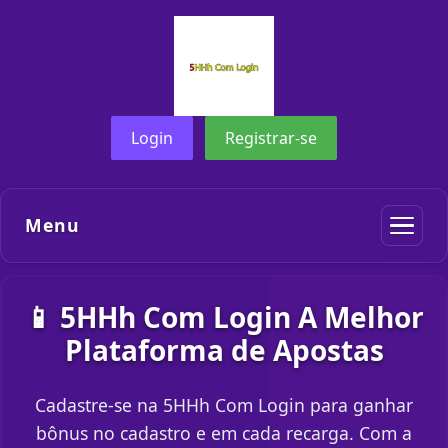
Login
Registrar-se
Menu
📱 5HHh Com Login A Melhor
Plataforma de Apostas
Cadastre-se na 5HHh Com Login para ganhar
bônus no cadastro e em cada recarga. Com a