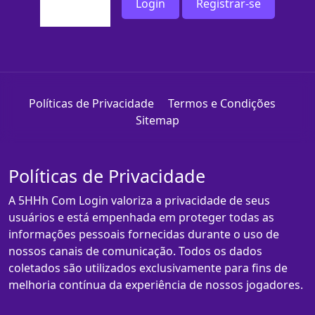
Login
Registrar-se
Políticas de Privacidade
Termos e Condições
Sitemap
Políticas de Privacidade
A 5HHh Com Login valoriza a privacidade de seus
usuários e está empenhada em proteger todas as
informações pessoais fornecidas durante o uso de
nossos canais de comunicação. Todos os dados
coletados são utilizados exclusivamente para fins de
melhoria contínua da experiência de nossos jogadores.