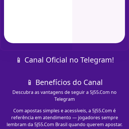
📱 Canal Oficial no Telegram!
📱 Benefícios do Canal
Descubra as vantagens de seguir a 5J55.Com no
Telegram
Com apostas simples e acessíveis, a 5J55.Com é
referência em atendimento — jogadores sempre
lembram da 5J55.Com Brasil quando querem apostar.