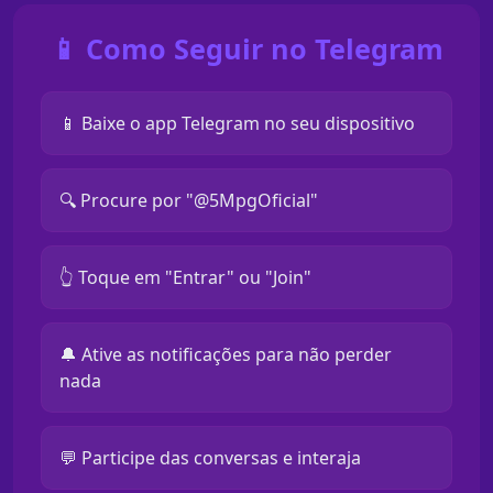
📱 Como Seguir no Telegram
📱 Baixe o app Telegram no seu dispositivo
🔍 Procure por "@5MpgOficial"
👆 Toque em "Entrar" ou "Join"
🔔 Ative as notificações para não perder
nada
💬 Participe das conversas e interaja