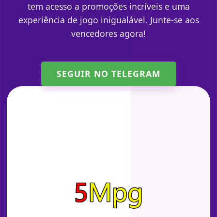
tem acesso a promoções incríveis e uma
experiência de jogo inigualável. Junte-se aos
vencedores agora!
SEGUIR NO TELEGRAM