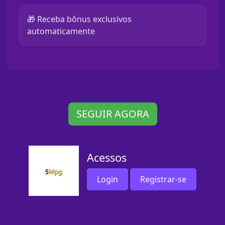
🎁 Receba bônus exclusivos
automaticamente
SEGUIR AGORA
Acessos
Login
Registrar-se