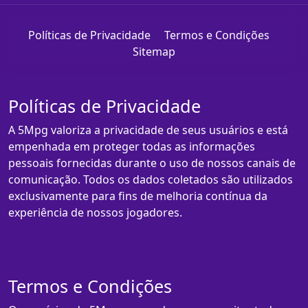
Políticas de Privacidade
Termos e Condições
Sitemap
Políticas de Privacidade
A 5Mpg valoriza a privacidade de seus usuários e está
empenhada em proteger todas as informações
pessoais fornecidas durante o uso de nossos canais de
comunicação. Todos os dados coletados são utilizados
exclusivamente para fins de melhoria contínua da
experiência de nossos jogadores.
Termos e Condições