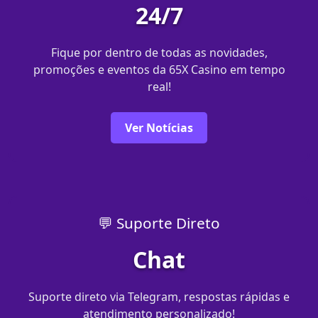
24/7
Fique por dentro de todas as novidades,
promoções e eventos da 65X Casino em tempo
real!
Ver Notícias
💬 Suporte Direto
Chat
Suporte direto via Telegram, respostas rápidas e
atendimento personalizado!