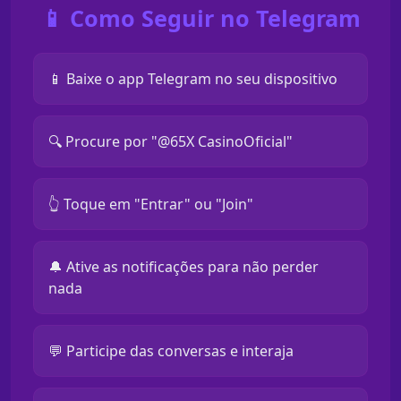
📱 Como Seguir no Telegram
📱 Baixe o app Telegram no seu dispositivo
🔍 Procure por "@65X CasinoOficial"
👆 Toque em "Entrar" ou "Join"
🔔 Ative as notificações para não perder
nada
💬 Participe das conversas e interaja