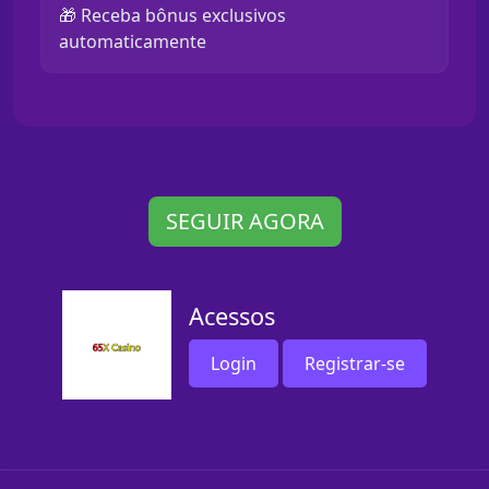
🎁 Receba bônus exclusivos
automaticamente
SEGUIR AGORA
Acessos
Login
Registrar-se