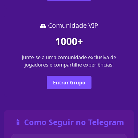
👥 Comunidade VIP
1000+
Junte-se a uma comunidade exclusiva de
jogadores e compartilhe experiências!
Entrar Grupo
📱 Como Seguir no Telegram