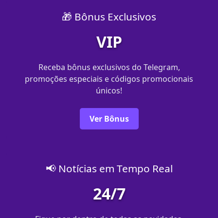
🎁 Bônus Exclusivos
VIP
Receba bônus exclusivos do Telegram,
promoções especiais e códigos promocionais
únicos!
Ver Bônus
📢 Notícias em Tempo Real
24/7