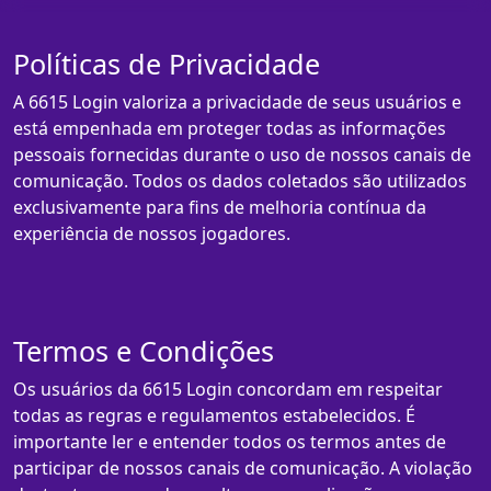
Políticas de Privacidade
A 6615 Login valoriza a privacidade de seus usuários e
está empenhada em proteger todas as informações
pessoais fornecidas durante o uso de nossos canais de
comunicação. Todos os dados coletados são utilizados
exclusivamente para fins de melhoria contínua da
experiência de nossos jogadores.
Termos e Condições
Os usuários da 6615 Login concordam em respeitar
todas as regras e regulamentos estabelecidos. É
importante ler e entender todos os termos antes de
participar de nossos canais de comunicação. A violação