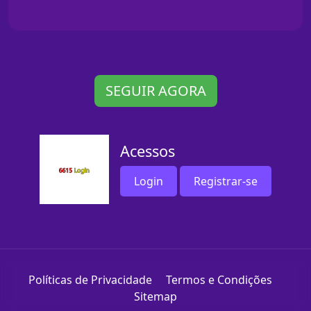
SEGUIR AGORA
Acessos
Login
Registrar-se
Políticas de Privacidade
Termos e Condições
Sitemap