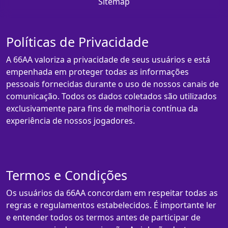
Sitemap
Políticas de Privacidade
A 66AA valoriza a privacidade de seus usuários e está
empenhada em proteger todas as informações
pessoais fornecidas durante o uso de nossos canais de
comunicação. Todos os dados coletados são utilizados
exclusivamente para fins de melhoria contínua da
experiência de nossos jogadores.
Termos e Condições
Os usuários da 66AA concordam em respeitar todas as
regras e regulamentos estabelecidos. É importante ler
e entender todos os termos antes de participar de