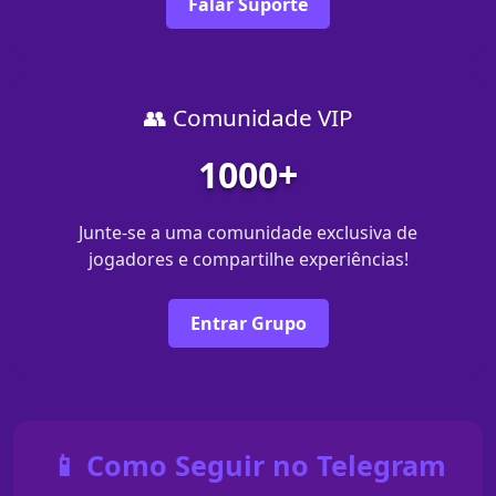
Falar Suporte
👥 Comunidade VIP
1000+
Junte-se a uma comunidade exclusiva de
jogadores e compartilhe experiências!
Entrar Grupo
📱 Como Seguir no Telegram