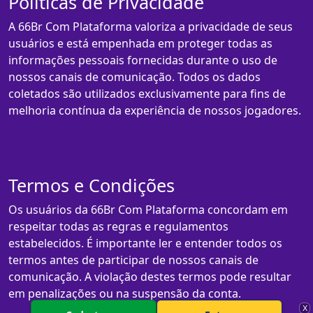
Políticas de Privacidade
A 66Br Com Plataforma valoriza a privacidade de seus
usuários e está empenhada em proteger todas as
informações pessoais fornecidas durante o uso de
nossos canais de comunicação. Todos os dados
coletados são utilizados exclusivamente para fins de
melhoria contínua da experiência de nossos jogadores.
Termos e Condições
Os usuários da 66Br Com Plataforma concordam em
respeitar todas as regras e regulamentos
estabelecidos. É importante ler e entender todos os
termos antes de participar de nossos canais de
comunicação. A violação destes termos pode resultar
em penalizações ou na suspensão da conta.
X