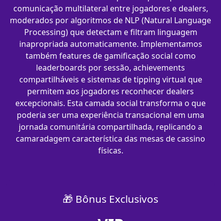
comunicação multilateral entre jogadores e dealers,
moderados por algoritmos de NLP (Natural Language
Processing) que detectam e filtram linguagem
inapropriada automaticamente. Implementamos
também features de gamificação social como
leaderboards por sessão, achievements
compartilháveis e sistemas de tipping virtual que
permitem aos jogadores reconhecer dealers
excepcionais. Esta camada social transforma o que
poderia ser uma experiência transacional em uma
jornada comunitária compartilhada, replicando a
camaradagem característica das mesas de cassino
físicas.
🎁 Bônus Exclusivos