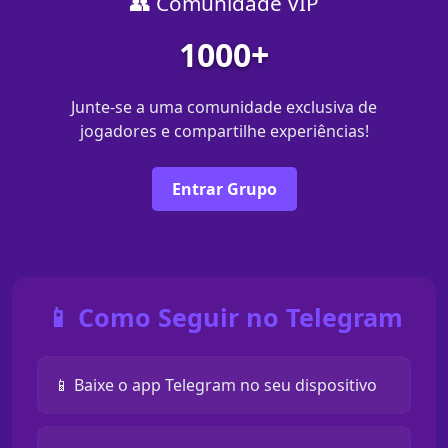
👥 Comunidade VIP
1000+
Junte-se a uma comunidade exclusiva de
jogadores e compartilhe experiências!
Entrar Grupo
📱 Como Seguir no Telegram
📱 Baixe o app Telegram no seu dispositivo