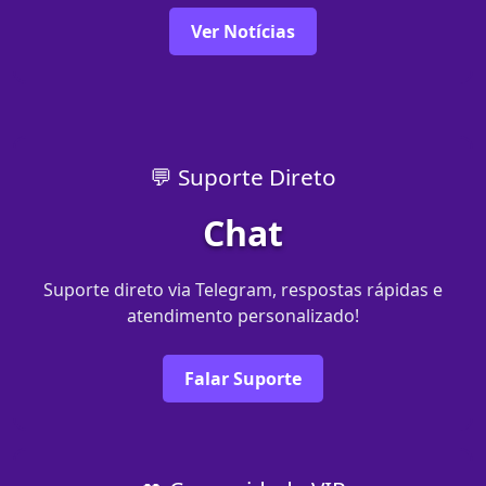
Ver Notícias
💬 Suporte Direto
Chat
Suporte direto via Telegram, respostas rápidas e
atendimento personalizado!
Falar Suporte