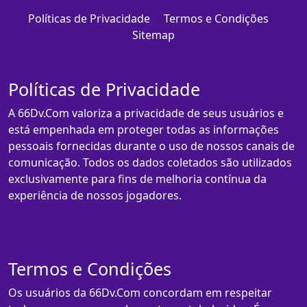
Políticas de Privacidade
Termos e Condições
Sitemap
Políticas de Privacidade
A 66Dv.Com valoriza a privacidade de seus usuários e
está empenhada em proteger todas as informações
pessoais fornecidas durante o uso de nossos canais de
comunicação. Todos os dados coletados são utilizados
exclusivamente para fins de melhoria contínua da
experiência de nossos jogadores.
Termos e Condições
Os usuários da 66Dv.Com concordam em respeitar