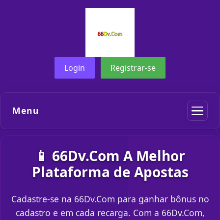
Login
Registrar-se
Menu
📱 66Dv.Com A Melhor
Plataforma de Apostas
Cadastre-se na 66Dv.Com para ganhar bônus no
cadastro e em cada recarga. Com a 66Dv.Com,