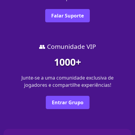
Falar Suporte
👥 Comunidade VIP
1000+
Junte-se a uma comunidade exclusiva de
jogadores e compartilhe experiências!
Entrar Grupo