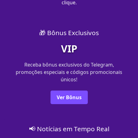
clique.
🎁 Bônus Exclusivos
VIP
Receba bônus exclusivos do Telegram,
promoções especiais e códigos promocionais
únicos!
Ver Bônus
📢 Notícias em Tempo Real