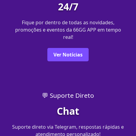
24/7
Fique por dentro de todas as novidades,
promoções e eventos da 66GG APP em tempo
real!
Ver Notícias
💬 Suporte Direto
Chat
Suporte direto via Telegram, respostas rápidas e
atendimento personalizado!