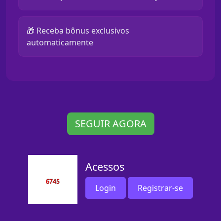
🎁 Receba bônus exclusivos
automaticamente
SEGUIR AGORA
Acessos
Login
Registrar-se