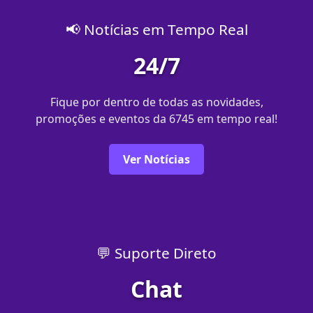
📢 Notícias em Tempo Real
24/7
Fique por dentro de todas as novidades,
promoções e eventos da 6745 em tempo real!
Ver Notícias
💬 Suporte Direto
Chat