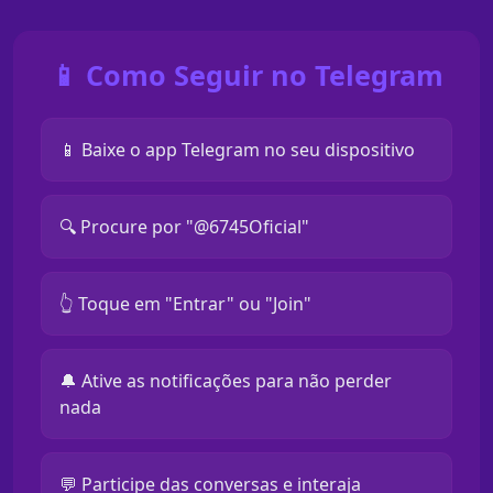
📱 Como Seguir no Telegram
📱 Baixe o app Telegram no seu dispositivo
🔍 Procure por "@6745Oficial"
👆 Toque em "Entrar" ou "Join"
🔔 Ative as notificações para não perder
nada
💬 Participe das conversas e interaja