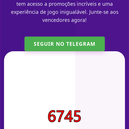
tem acesso a promoções incríveis e uma
experiência de jogo inigualável. Junte-se aos
vencedores agora!
SEGUIR NO TELEGRAM