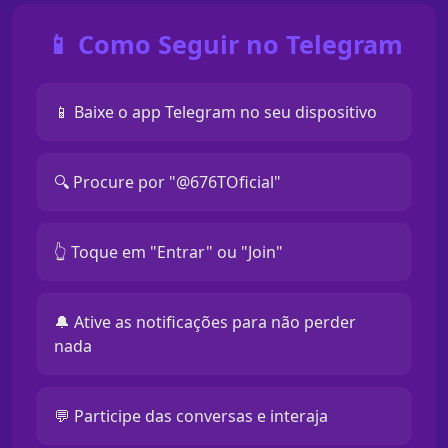
📱 Como Seguir no Telegram
📱 Baixe o app Telegram no seu dispositivo
🔍 Procure por "@676TOficial"
👆 Toque em "Entrar" ou "Join"
🔔 Ative as notificações para não perder
nada
💬 Participe das conversas e interaja