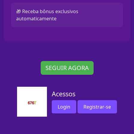
🎁 Receba bônus exclusivos
automaticamente
SEGUIR AGORA
Acessos
Login
Registrar-se