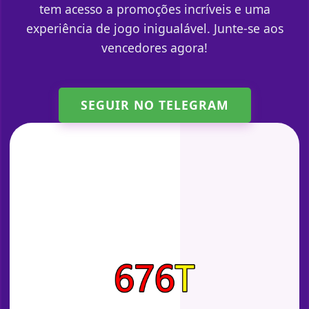
tem acesso a promoções incríveis e uma
experiência de jogo inigualável. Junte-se aos
vencedores agora!
SEGUIR NO TELEGRAM