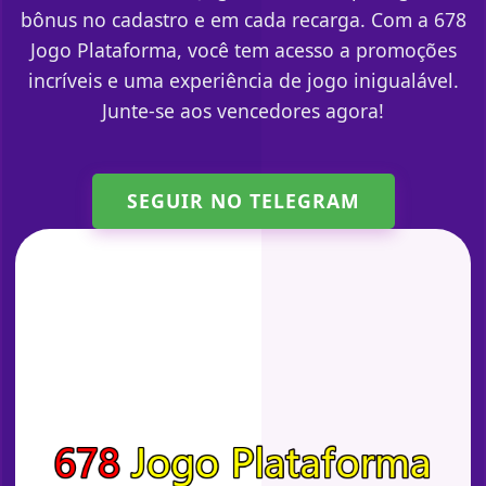
bônus no cadastro e em cada recarga. Com a 678
Jogo Plataforma, você tem acesso a promoções
incríveis e uma experiência de jogo inigualável.
Junte-se aos vencedores agora!
SEGUIR NO TELEGRAM