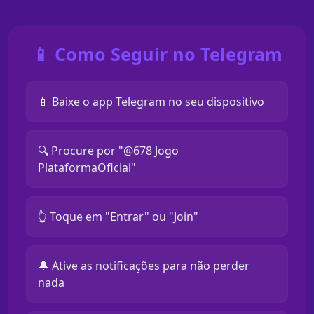
📱 Como Seguir no Telegram
📱 Baixe o app Telegram no seu dispositivo
🔍 Procure por "@678 Jogo
PlataformaOficial"
👆 Toque em "Entrar" ou "Join"
🔔 Ative as notificações para não perder
nada