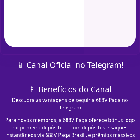
📱 Canal Oficial no Telegram!
📱 Benefícios do Canal
Descubra as vantagens de seguir a 688V Paga no
Telegram
Para novos membros, a 688V Paga oferece bônus logo
no primeiro depósito — com depósitos e saques
instantâneos via 688V Paga Brasil , e prêmios massivos