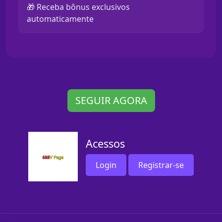
🎁 Receba bônus exclusivos
automaticamente
SEGUIR AGORA
Acessos
Login
Registrar-se