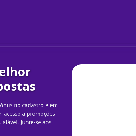
elhor
postas
bônus no cadastro e em
em acesso a promoções
ualável. Junte-se aos