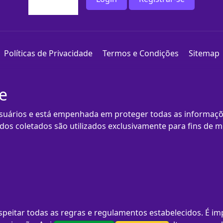
Políticas de Privacidade
Termos e Condições
Sitemap
de
usuários e está empenhada em proteger todas as informaçõ
os coletados são utilizados exclusivamente para fins de m
eitar todas as regras e regulamentos estabelecidos. É imp