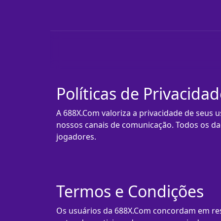
Políticas de Privacida
A 688X.Com valoriza a privacidade de seus 
nossos canais de comunicação. Todos os dad
jogadores.
Termos e Condições
Os usuários da 688X.Com concordam em resp