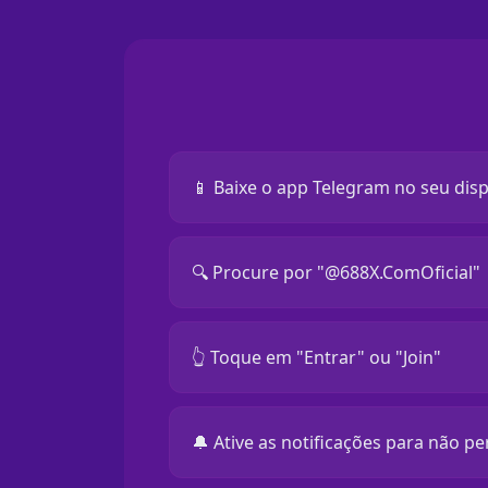
📱 Baixe o app Telegram no seu disp
🔍 Procure por "@688X.ComOficial"
👆 Toque em "Entrar" ou "Join"
🔔 Ative as notificações para não p