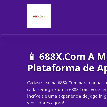
📱 688X.Com A M
Plataforma de A
Cadastre-se na 688X.Com para ganhar 
cada recarga. Com a 688X.Com, você t
incríveis e uma experiência de jogo inig
vencedores agora!