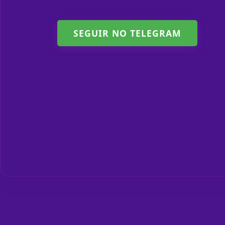
SEGUIR NO TELEGRAM