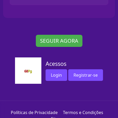
SEGUIR AGORA
Acessos
Login
Registrar-se
Políticas de Privacidade
Termos e Condições